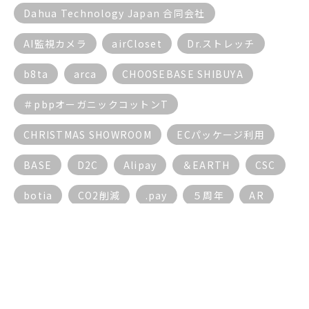
Dahua Technology Japan 合同会社
AI監視カメラ
airCloset
Dr.ストレッチ
b8ta
arca
CHOOSEBASE SHIBUYA
＃pbpオーガニックコットンT
CHRISTMAS SHOWROOM
ECパッケージ利用
BASE
D2C
Alipay
＆EARTH
CSC
botia
CO2削減
.pay
５周年
AR
AI
ECサイト
BGM
17live
AIチャットボット
DX動向
EC
３密対策
５G
DX
10周年
5周年
5G