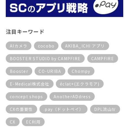
注目キーワード
AIカメラ
cocobo
AKIBA_ICHI アプリ
BOOSTER STUDIO by CAMPFIRE
CAMPFIRE
Booster
CO-URIBA
Chompy
E-Medical株式会社
éclat+(エクラモア)
concept shops
AnotherADdress
CXの重要性
.pay（ドットペイ）
DPL流山Ⅳ
CX
EC利用