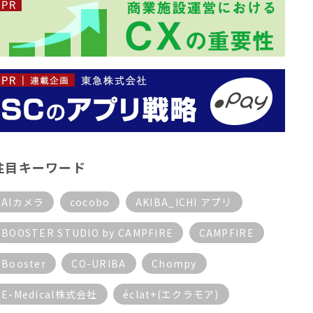
注目キーワード
AIカメラ
cocobo
AKIBA_ICHI アプリ
BOOSTER STUDIO by CAMPFIRE
CAMPFIRE
Booster
CO-URIBA
Chompy
E-Medical株式会社
éclat+(エクラモア)