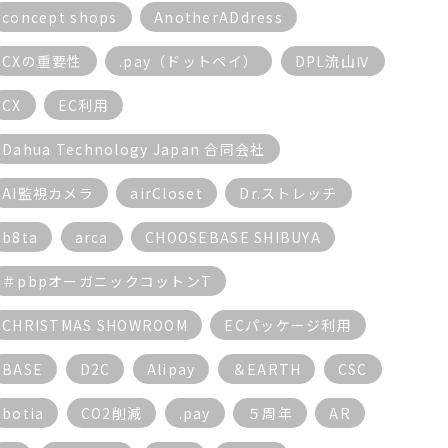
concept shops
AnotherADdress
CXの重要性
.pay（ドットペイ）
DPL流山Ⅳ
CX
EC利用
Dahua Technology Japan 合同会社
AI監視カメラ
airCloset
Dr.ストレッチ
b8ta
arca
CHOOSEBASE SHIBUYA
＃pbpオーガニックコットンT
CHRISTMAS SHOWROOM
ECパッケージ利用
BASE
D2C
Alipay
＆EARTH
CSC
botia
CO2削減
.pay
５周年
AR