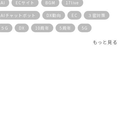
AI
ECサイト
BGM
17live
AIチャットボット
DX動向
EC
３密対策
５G
DX
10周年
5周年
5G
もっと見る