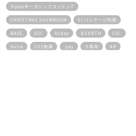
＃pbpオーガニックコットンT
CHRISTMAS SHOWROOM
ECパッケージ利用
BASE
D2C
Alipay
＆EARTH
CSC
botia
CO2削減
.pay
５周年
AR
AI
ECサイト
BGM
17live
AIチャットボット
DX動向
EC
３密対策
５G
DX
10周年
5周年
5G
もっと見る