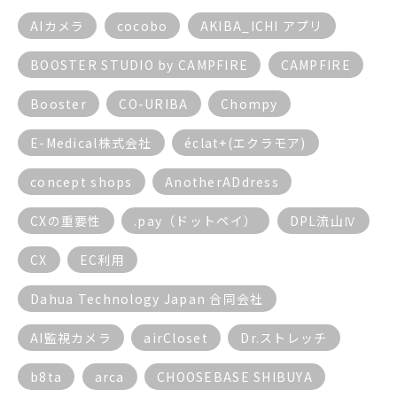
AIカメラ
cocobo
AKIBA_ICHI アプリ
BOOSTER STUDIO by CAMPFIRE
CAMPFIRE
Booster
CO-URIBA
Chompy
E-Medical株式会社
éclat+(エクラモア)
concept shops
AnotherADdress
CXの重要性
.pay（ドットペイ）
DPL流山Ⅳ
CX
EC利用
Dahua Technology Japan 合同会社
AI監視カメラ
airCloset
Dr.ストレッチ
b8ta
arca
CHOOSEBASE SHIBUYA