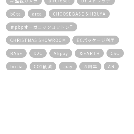
AI監視カメラ
airCloset
Dr.ストレッチ
b8ta
arca
CHOOSEBASE SHIBUYA
＃pbpオーガニックコットンT
CHRISTMAS SHOWROOM
ECパッケージ利用
BASE
D2C
Alipay
＆EARTH
CSC
botia
CO2削減
.pay
５周年
AR
AI
ECサイト
BGM
17live
AIチャットボット
DX動向
EC
３密対策
５G
DX
10周年
5周年
5G
もっと見る