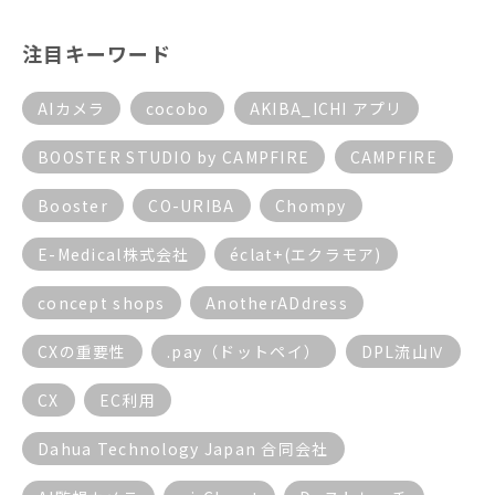
注目キーワード
AIカメラ
cocobo
AKIBA_ICHI アプリ
BOOSTER STUDIO by CAMPFIRE
CAMPFIRE
Booster
CO-URIBA
Chompy
E-Medical株式会社
éclat+(エクラモア)
concept shops
AnotherADdress
CXの重要性
.pay（ドットペイ）
DPL流山Ⅳ
CX
EC利用
Dahua Technology Japan 合同会社