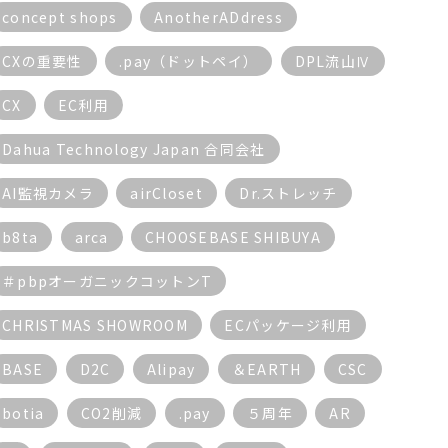
concept shops
AnotherADdress
CXの重要性
.pay（ドットペイ）
DPL流山Ⅳ
CX
EC利用
Dahua Technology Japan 合同会社
AI監視カメラ
airCloset
Dr.ストレッチ
b8ta
arca
CHOOSEBASE SHIBUYA
＃pbpオーガニックコットンT
CHRISTMAS SHOWROOM
ECパッケージ利用
BASE
D2C
Alipay
＆EARTH
CSC
botia
CO2削減
.pay
５周年
AR