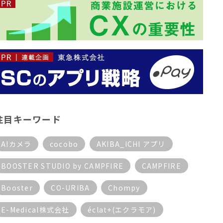
注目キーワード
AIカメラ
cocobo
AKIBA_ICHI アプリ
BOOSTER STUDIO by CAMPFIRE
CAMPFIRE
Booster
CO-URIBA
Chompy
E-Medical株式会社
éclat+(エクラモア)