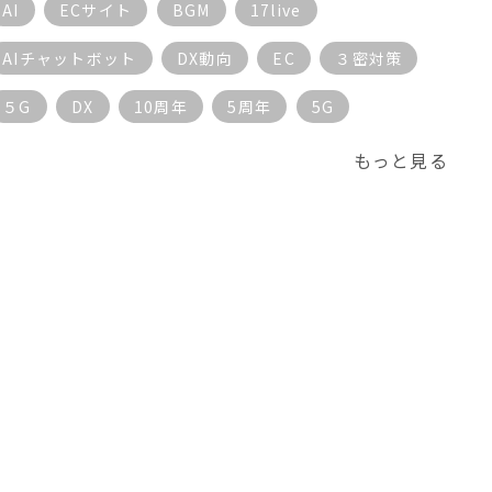
AI
ECサイト
BGM
17live
AIチャットボット
DX動向
EC
３密対策
５G
DX
10周年
5周年
5G
もっと見る