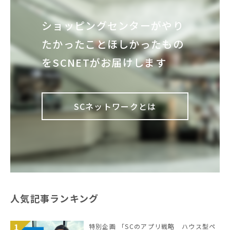
ショッピングセンターが
やり
たかったこと
ほしかったもの
を
SCNETがお届けします
SCネットワークとは
人気記事ランキング
特別企画 「SCのアプリ戦略 ハウス型ペ