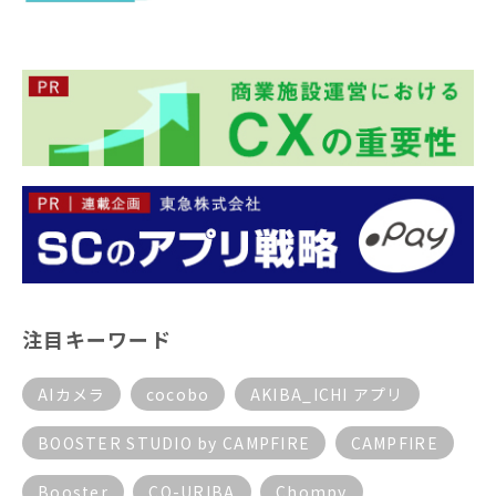
注目キーワード
AIカメラ
cocobo
AKIBA_ICHI アプリ
BOOSTER STUDIO by CAMPFIRE
CAMPFIRE
Booster
CO-URIBA
Chompy