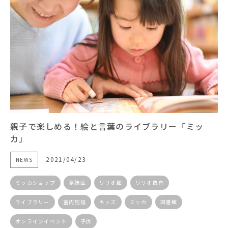
親子で楽しめる！絵と言葉のライブラリー「ミッ
カ」
2021/04/23
NEWS
ミッカショップ
葛飾区
リリオ館
リリオ亀有
ライブラリー
室内施設
キッズ
ミッカ
図書館
オンラインイベント
子供