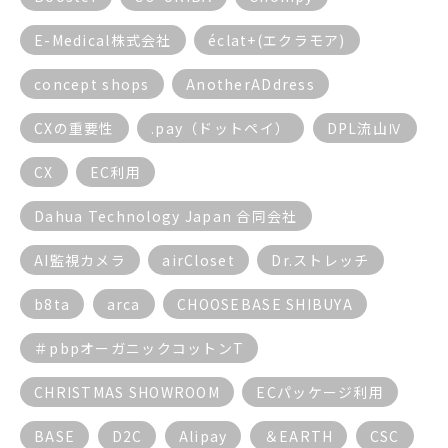
E-Medical株式会社
éclat+(エクラモア)
concept shops
AnotherADdress
CXの重要性
.pay（ドットペイ）
DPL流山Ⅳ
CX
EC利用
Dahua Technology Japan 合同会社
AI監視カメラ
airCloset
Dr.ストレッチ
b8ta
arca
CHOOSEBASE SHIBUYA
＃pbpオーガニックコットンT
CHRISTMAS SHOWROOM
ECパッケージ利用
BASE
D2C
Alipay
＆EARTH
CSC