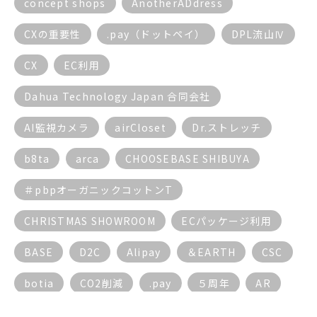
concept shops
AnotherADdress
CXの重要性
.pay（ドットペイ）
DPL流山Ⅳ
CX
EC利用
Dahua Technology Japan 合同会社
AI監視カメラ
airCloset
Dr.ストレッチ
b8ta
arca
CHOOSEBASE SHIBUYA
＃pbpオーガニックコットンT
CHRISTMAS SHOWROOM
ECパッケージ利用
BASE
D2C
Alipay
＆EARTH
CSC
botia
CO2削減
.pay
５周年
AR
AI
ECサイト
BGM
17live