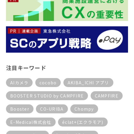
注目キーワード
AIカメラ
cocobo
AKIBA_ICHI アプリ
BOOSTER STUDIO by CAMPFIRE
CAMPFIRE
Booster
CO-URIBA
Chompy
E-Medical株式会社
éclat+(エクラモア)