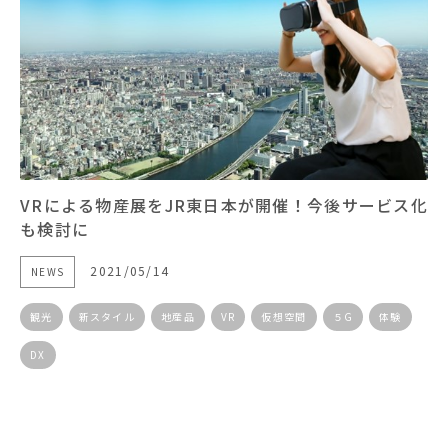
VRによる物産展をJR東日本が開催！今後サービス化
も検討に
2021/05/14
NEWS
観光
新スタイル
地産品
VR
仮想空間
５G
体験
DX