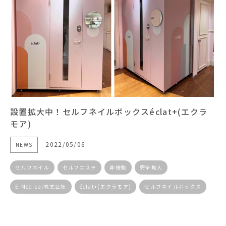
設置拡大中！セルフネイルボックスéclat+(エクラ
モア)
2022/05/06
NEWS
セルフネイル
セルフエステ
⾮接触
完全無⼈
E-Medical株式会社
éclat+(エクラモア)
セルフネイルボックス