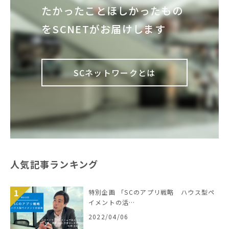
たかったこと
ほしかったもの
を
SCNETがお届けします
SCネットワークとは
人気記事ランキング
特別企画 「SCのアプリ戦略 ハウス型ペ
イメントの活…
2022/04/06