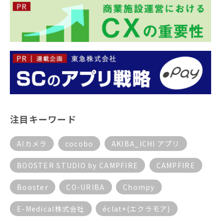
注目キーワード
AIカメラ
cocobo
AKIBA_ICHI アプリ
BOOSTER STUDIO by CAMPFIRE
CAMPFIRE
Booster
CO-URIBA
Chompy
E-Medical株式会社
éclat+(エクラモア)