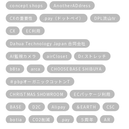
concept shops
AnotherADdress
CXの重要性
.pay（ドットペイ）
DPL流山Ⅳ
CX
EC利用
Dahua Technology Japan 合同会社
AI監視カメラ
airCloset
Dr.ストレッチ
b8ta
arca
CHOOSEBASE SHIBUYA
＃pbpオーガニックコットンT
CHRISTMAS SHOWROOM
ECパッケージ利用
BASE
D2C
Alipay
＆EARTH
CSC
botia
CO2削減
.pay
５周年
AR