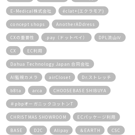
E-Medical株式会社
éclat+(エクラモア)
concept shops
AnotherADdress
CXの重要性
.pay（ドットペイ）
DPL流山Ⅳ
CX
EC利用
Dahua Technology Japan 合同会社
AI監視カメラ
airCloset
Dr.ストレッチ
b8ta
arca
CHOOSEBASE SHIBUYA
＃pbpオーガニックコットンT
CHRISTMAS SHOWROOM
ECパッケージ利用
BASE
D2C
Alipay
＆EARTH
CSC