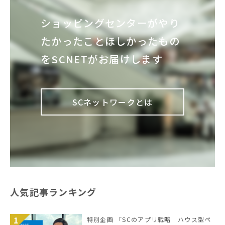
ショッピングセンターが
やり
たかったこと
ほしかったもの
を
SCNETがお届けします
SCネットワークとは
人気記事ランキング
特別企画 「SCのアプリ戦略 ハウス型ペ