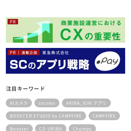
注目キーワード
AIカメラ
cocobo
AKIBA_ICHI アプリ
BOOSTER STUDIO by CAMPFIRE
CAMPFIRE
Booster
CO-URIBA
Chompy