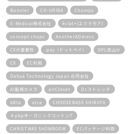
Booster
CO-URIBA
Chompy
E-Medical株式会社
éclat+(エクラモア)
concept shops
AnotherADdress
CXの重要性
.pay（ドットペイ）
DPL流山Ⅳ
CX
EC利用
Dahua Technology Japan 合同会社
AI監視カメラ
airCloset
Dr.ストレッチ
b8ta
arca
CHOOSEBASE SHIBUYA
＃pbpオーガニックコットンT
CHRISTMAS SHOWROOM
ECパッケージ利用