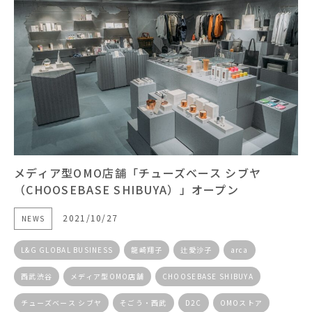
メディア型OMO店舗「チューズベース シブヤ
（CHOOSEBASE SHIBUYA）」オープン
2021/10/27
NEWS
L&G GLOBAL BUSINESS
龍崎翔子
辻愛沙子
arca
西武渋谷
メディア型OMO店舗
CHOOSEBASE SHIBUYA
チューズベース シブヤ
そごう・西武
D2C
OMOストア