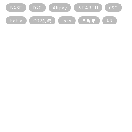
BASE
D2C
Alipay
＆EARTH
CSC
botia
CO2削減
.pay
５周年
AR
AI
ECサイト
BGM
17live
AIチャットボット
DX動向
EC
３密対策
５G
DX
10周年
5周年
5G
もっと見る
© EAST Inc.