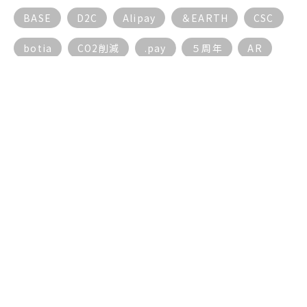
BASE
D2C
Alipay
＆EARTH
CSC
botia
CO2削減
.pay
５周年
AR
AI
ECサイト
BGM
17live
AIチャットボット
DX動向
EC
３密対策
５G
DX
10周年
5周年
5G
もっと見る
© EAST Inc.