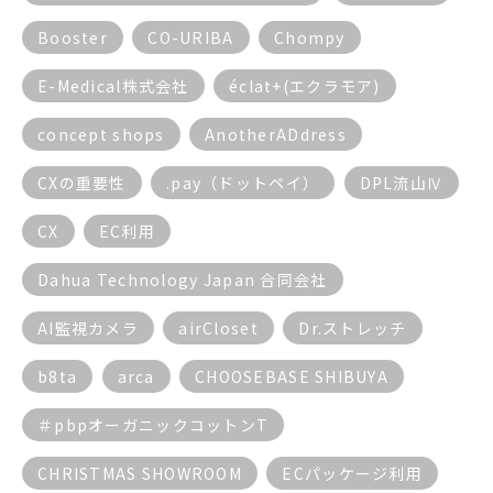
Booster
CO-URIBA
Chompy
E-Medical株式会社
éclat+(エクラモア)
concept shops
AnotherADdress
CXの重要性
.pay（ドットペイ）
DPL流山Ⅳ
CX
EC利用
Dahua Technology Japan 合同会社
AI監視カメラ
airCloset
Dr.ストレッチ
b8ta
arca
CHOOSEBASE SHIBUYA
＃pbpオーガニックコットンT
CHRISTMAS SHOWROOM
ECパッケージ利用