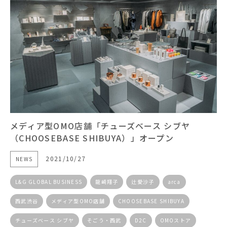
メディア型OMO店舗「チューズベース シブヤ
（CHOOSEBASE SHIBUYA）」オープン
2021/10/27
NEWS
L&G GLOBAL BUSINESS
龍崎翔子
辻愛沙子
arca
西武渋谷
メディア型OMO店舗
CHOOSEBASE SHIBUYA
チューズベース シブヤ
そごう・西武
D2C
OMOストア