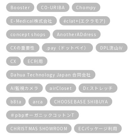
Booster
CO-URIBA
Chompy
E-Medical株式会社
éclat+(エクラモア)
concept shops
AnotherADdress
CXの重要性
.pay（ドットペイ）
DPL流山Ⅳ
CX
EC利用
Dahua Technology Japan 合同会社
AI監視カメラ
airCloset
Dr.ストレッチ
b8ta
arca
CHOOSEBASE SHIBUYA
＃pbpオーガニックコットンT
CHRISTMAS SHOWROOM
ECパッケージ利用