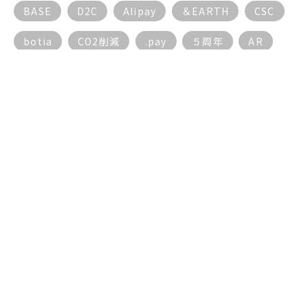
BASE
D2C
Alipay
＆EARTH
CSC
botia
CO2削減
.pay
５周年
AR
AI
ECサイト
BGM
17live
AIチャットボット
DX動向
EC
３密対策
５G
DX
10周年
5周年
5G
もっと見る
© EAST Inc.